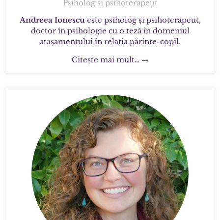
Psiholog și psihoterapeut
Andreea Ionescu
este psiholog și psihoterapeut,
doctor în psihologie cu o teză în domeniul
atașamentului în relația părinte-copil.
Citește mai mult… →