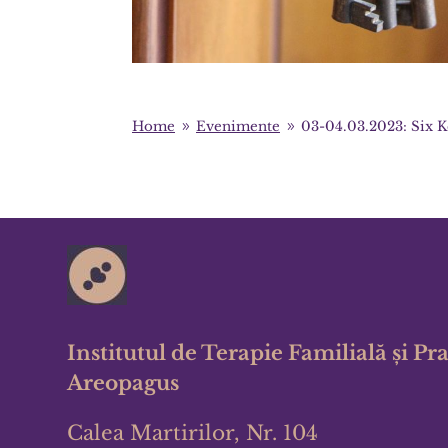
Home
Evenimente
03-04.03.2023: Six 
9
9
Institutul de Terapie Familială și Pr
Areopagus
Calea Martirilor, Nr. 104