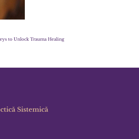
Keys to Unlock Trauma Healing
actică Sistemică