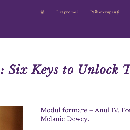
Despre noi
Psihoterapeuți
 Six Keys to Unlock 
Modul formare – Anul IV, For
Melanie Dewey.