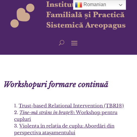
Romanian
Workshopuri formare continuă
Trust-based Relational Intervention (TBRI®)
Ține-mă strâns în brațe
®: Workshop pentru
cupluri
Violența în relația de cuplu: Abordări din
perspectiva atașamentului